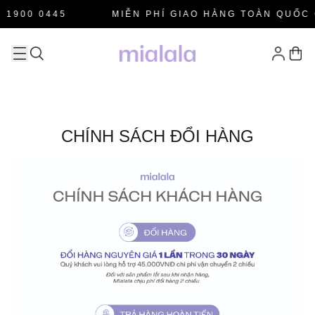
 1900 0445
MIỄN PHÍ GIAO HÀNG TOÀN QUỐC 
CHÍNH SÁCH ĐỔI HÀNG