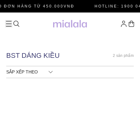
O ĐƠN HÀNG TỪ 450.000VNĐ
HOTLINE: 1900 0
BST DÁNG KIỀU
2 sản phẩm
SẮP XẾP THEO