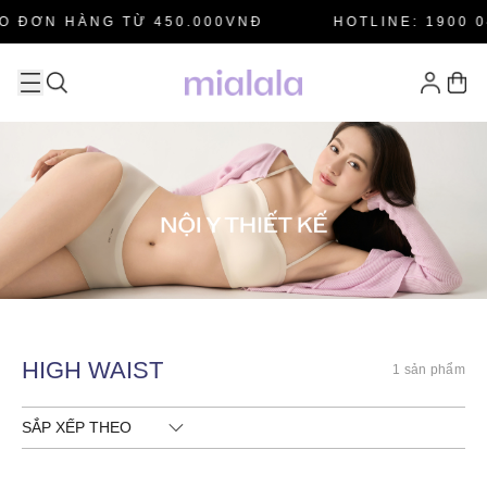
O ĐƠN HÀNG TỪ 450.000VNĐ
HOTLINE: 1900 0
HIGH WAIST
1 sản phẩm
SẮP XẾP THEO