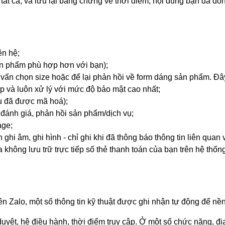
t cả; và lưu lại bằng chứng về thời điểm, nội dung bạn đã đồn
ên hệ;
sản phẩm phù hợp hơn với bạn);
ư vấn chọn size hoặc để lại phản hồi về form dáng sản phẩm. Đây
ấp và luôn xử lý với mức độ bảo mật cao nhất;
ẩu đã được mã hoá);
 đánh giá, phản hồi sản phẩm/dịch vụ;
age;
ghi âm, ghi hình - chỉ ghi khi đã thông báo thông tin liên qua
la không lưu trữ trực tiếp số thẻ thanh toán của bạn trên hệ thố
n Zalo, một số thông tin kỹ thuật được ghi nhận tự động để nền
trình duyệt, hệ điều hành, thời điểm truy cập. Ở một số chức năng