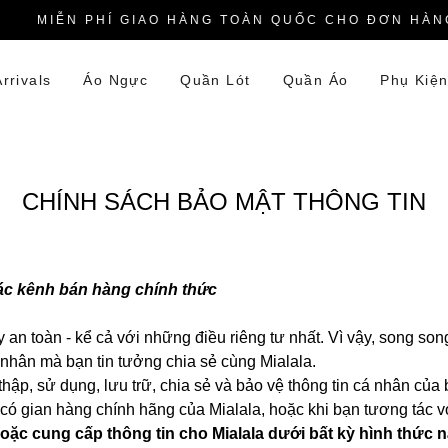
MIỄN PHÍ GIAO HÀNG TOÀN QUỐC CHO ĐƠN HÀNG TỪ
rrivals
Áo Ngực
Quần Lót
Quần Áo
Phụ Kiệ
CHÍNH SÁCH BẢO MẬT THÔNG TIN
ác kênh bán hàng chính thức
ấy an toàn - kể cả với những điều riêng tư nhất. Vì vậy, song so
á nhân mà bạn tin tưởng chia sẻ cùng Mialala.
u thập, sử dụng, lưu trữ, chia sẻ và bảo vệ thông tin cá nhân củ
 có gian hàng chính hãng của Mialala, hoặc khi bạn tương tác vớ
hoặc cung cấp thông tin cho Mialala dưới bất kỳ hình thức 