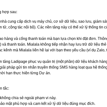
ng hợp sau:
nhà cung cấp dịch vụ máy chủ, cơ sở dữ liệu, sao lưu, giám s
ử, cộng tác nội bộ). Các nền tảng này có thể xử lý thông tin củ
ao hàng và cổng thanh toán mà bạn lựa chọn khi đặt đơn. Thông 
ệ) và thanh toán. Mialala không tiếp nhận hay lưu trữ dữ liệu t
nh mà Mialala liên hệ lại với bạn theo yêu cầu (ví dụ Zalo, tổng
ền tảng Ladipage phục vụ quản trị (một phần) dữ liệu khách hàng
giải pháp gửi tin nhắn truyền thống SMS hàng loạt qua hệ thố
thời hạn thực hiện từng Dự án.
n tắc:
 không chia sẻ ngoài phạm vi này.
bảo mật phù hợp và cam kết xử lý dữ liệu đúng mục đích.