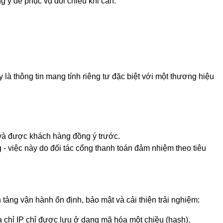
g ý để phục vụ đối chiếu khi cần.
 là thông tin mang tính riêng tư đặc biệt với một thương hiệu
n và được khách hàng đồng ý trước.
ng - việc này do đối tác cổng thanh toán đảm nhiệm theo tiêu
 tảng vận hành ổn định, bảo mật và cải thiện trải nghiệm:
, địa chỉ IP chỉ được lưu ở dạng mã hóa một chiều (hash).