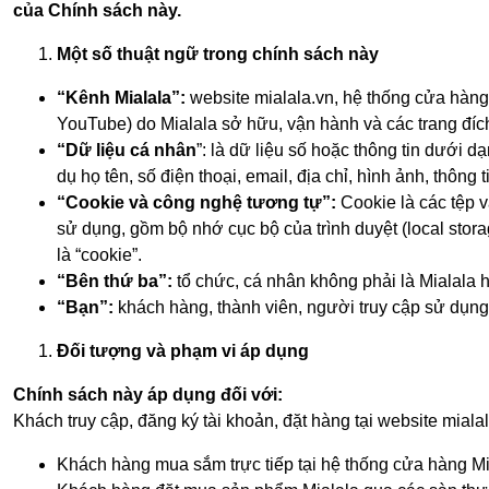
của Chính sách này.
Một số thuật ngữ trong chính sách này
“Kênh Mialala”:
website
mialala.vn
, hệ thống cửa hàng
YouTube) do Mialala sở hữu, vận hành và các trang đích
“Dữ liệu cá nhân
”: là dữ liệu số hoặc thông tin dưới 
dụ họ tên, số điện thoại, email, địa chỉ, hình ảnh, thôn
“Cookie và công nghệ tương tự”:
Cookie là các tệp 
sử dụng, gồm bộ nhớ cục bộ của trình duyệt (local stora
là “cookie”.
“Bên thứ ba”:
tổ chức, cá nhân không phải là Mialala h
“Bạn”:
khách hàng, thành viên, người truy cập sử dụng
Đối tượng và phạm vi áp dụng
Chính sách này áp dụng đối với:
Khách truy cập, đăng ký tài khoản, đặt hàng tại website mialal
Khách hàng mua sắm trực tiếp tại hệ thống cửa hàng Mia