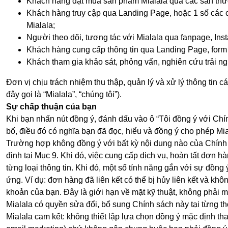
Khách hàng đặt mua sản phẩm Mialala qua các sàn thươ
Khách hàng truy cập qua Landing Page, hoặc 1 số các c
Mialala;
Người theo dõi, tương tác với Mialala qua fanpage, In
Khách hàng cung cấp thông tin qua Landing Page, for
Khách tham gia khảo sát, phỏng vấn, nghiên cứu trải ngh
Đơn vị chịu trách nhiệm thu thập, quản lý và xử lý thông ti
đây gọi là “Mialala”, “chúng tôi”).
Sự chấp thuận của bạn
Khi bạn nhấn nút đồng ý, đánh dấu vào ô “Tôi đồng ý với Chí
bố, điều đó có nghĩa bạn đã đọc, hiểu và đồng ý cho phép Mia
Trường hợp không đồng ý với bất kỳ nội dung nào của Chính sá
định tại Mục 9. Khi đó, việc cung cấp dịch vụ, hoàn tất đơn 
từng loại thông tin. Khi đó, một số tính năng gắn với sự đồng
ứng. Ví dụ: đơn hàng đã liên kết có thể bị hủy liên kết và k
khoản của bạn. Đây là giới hạn về mặt kỹ thuật, không phải 
Mialala có quyền sửa đổi, bổ sung Chính sách này tại từng th
Mialala cam kết: không thiết lập lựa chọn đồng ý mặc định tha