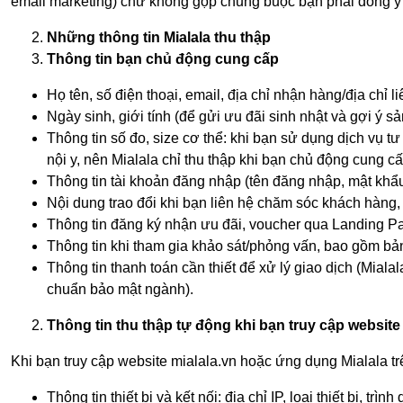
email marketing) chứ không gộp chung buộc bạn phải đồng ý tấ
Những thông tin Mialala thu thập
Thông tin bạn chủ động cung cấp
Họ tên, số điện thoại, email, địa chỉ nhận hàng/địa chỉ li
Ngày sinh, giới tính (để gửi ưu đãi sinh nhật và gợi ý 
Thông tin số đo, size cơ thể: khi bạn sử dụng dịch vụ t
nội y, nên Mialala chỉ thu thập khi bạn chủ động cung c
Thông tin tài khoản đăng nhập (tên đăng nhập, mật kh
Nội dung trao đổi khi bạn liên hệ chăm sóc khách hàng,
Thông tin đăng ký nhận ưu đãi, voucher qua Landing P
Thông tin khi tham gia khảo sát/phỏng vấn, bao gồm bản 
Thông tin thanh toán cần thiết để xử lý giao dịch (Miala
chuẩn bảo mật ngành).
Thông tin thu thập tự động khi bạn truy cập website
Khi bạn truy cập website mialala.vn hoặc ứng dụng Mialala trê
Thông tin thiết bị và kết nối: địa chỉ IP, loại thiết bị, 