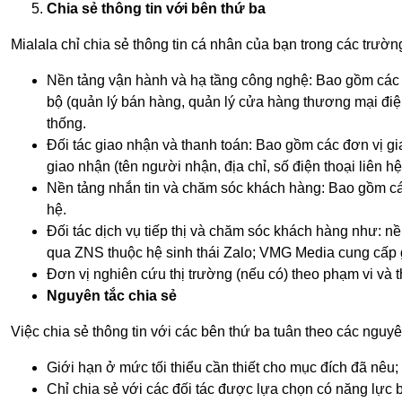
Chia sẻ thông tin với bên thứ ba
Mialala chỉ chia sẻ thông tin cá nhân của bạn trong các trườ
Nền tảng vận hành và hạ tầng công nghệ: Bao gồm các 
bộ (quản lý bán hàng, quản lý cửa hàng thương mại điện t
thống.
Đối tác giao nhận và thanh toán: Bao gồm các đơn vị gi
giao nhận (tên người nhận, địa chỉ, số điện thoại liên h
Nền tảng nhắn tin và chăm sóc khách hàng: Bao gồm các kê
hệ.
Đối tác dịch vụ tiếp thị và chăm sóc khách hàng như: n
qua ZNS thuộc hệ sinh thái Zalo; VMG Media cung cấp 
Đơn vị nghiên cứu thị trường (nếu có) theo phạm vi và 
Nguyên tắc chia sẻ
Việc chia sẻ thông tin với các bên thứ ba tuân theo các nguyê
Giới hạn ở mức tối thiểu cần thiết cho mục đích đã nêu;
Chỉ chia sẻ với các đối tác được lựa chọn có năng lực 