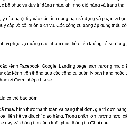
c bộ phục vụ duy trì đăng nhập, ghi nhớ giỏ hàng và trạng thái 
g ý của bạn): tùy vào các tính năng bạn sử dụng và phạm vi bạ
y cập và cải thiện dịch vụ. Các công cụ đang áp dụng (nếu có) 
ành vi phục vụ quảng cáo nhắm mục tiêu nếu không có sự đồng ý
ác kênh Facebook, Google, Landing page, sàn thương mại điện t
ừ các kênh trên thông qua các công cụ quản lý bán hàng hoặc trự
 phạm vi được phép chia sẻ.
ala có thể bao gồm:
mua, hình thức thanh toán và trạng thái đơn, giá trị đơn hàng,
oại liên hệ và địa chỉ giao hàng. Trong phần lớn trường hợp, c
he này và không tìm cách khôi phục thông tin đã bị che.