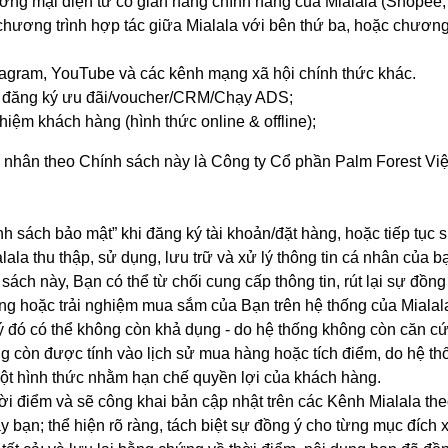
ng mại điện tử có gian hàng chính hãng của Mialala (Shopee, 
hương trình hợp tác giữa Mialala với bên thứ ba, hoặc chương
stagram, YouTube và các kênh mạng xã hội chính thức khác.
m đăng ký ưu đãi/voucher/CRM/Chạy ADS;
iệm khách hàng (hình thức online & offline);
n cá nhân theo Chính sách này là Công ty Cổ phần Palm Forest V
nh sách bảo mật” khi đăng ký tài khoản/đặt hàng, hoặc tiếp tụ
lala thu thập, sử dụng, lưu trữ và xử lý thông tin cá nhân của 
ch này, Bạn có thể từ chối cung cấp thông tin, rút lại sự đồng
hàng hoặc trải nghiệm mua sắm của Bạn trên hệ thống của Mialal
 ý đó có thể không còn khả dụng - do hệ thống không còn căn cứ h
hông còn được tính vào lịch sử mua hàng hoặc tích điểm, do hệ 
một hình thức nhằm hạn chế quyền lợi của khách hàng.
ời điểm và sẽ công khai bản cập nhật trên các Kênh Mialala the
y bạn; thể hiện rõ ràng, tách biệt sự đồng ý cho từng mục đích 