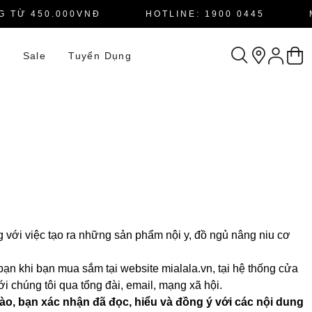
 450.000VNĐ
HOTLINE: 1900 0445
MIỄN
n
Sale
Tuyển Dụng
ng với việc tạo ra những sản phẩm nội y, đồ ngủ nâng niu cơ
a bạn khi bạn mua sắm tại website
mialala.vn
, tại hệ thống cửa
i chúng tôi qua tổng đài, email, mạng xã hội.
nào, bạn xác nhận đã đọc, hiểu và đồng ý với các nội dung