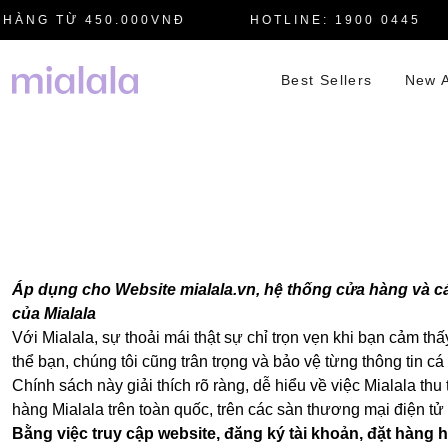
G TỪ 450.000VNĐ
HOTLINE: 1900 0445
Best Sellers
New A
Áp dụng cho Website mialala.vn, hệ thống cửa hàng và c
của Mialala
Với Mialala, sự thoải mái thật sự chỉ trọn vẹn khi bạn cảm th
thể bạn, chúng tôi cũng trân trọng và bảo vệ từng thông tin c
Chính sách này giải thích rõ ràng, dễ hiểu về việc Mialala th
hàng Mialala trên toàn quốc, trên các sàn thương mại điện tử
Bằng việc truy cập website, đăng ký tài khoản, đặt hàng 