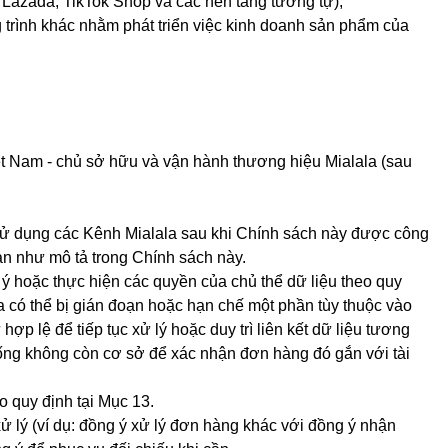
Lazada, TikTok Shop và các nền tảng tương tự);
 trình khác nhằm phát triển việc kinh doanh sản phẩm của
iệt Nam - chủ sở hữu và vận hành thương hiệu Mialala (sau
c sử dụng các Kênh Mialala sau khi Chính sách này được công
bạn như mô tả trong Chính sách này.
 ý hoặc thực hiện các quyền của chủ thể dữ liệu theo quy
a có thể bị gián đoạn hoặc hạn chế một phần tùy thuộc vào
ợp lệ để tiếp tục xử lý hoặc duy trì liên kết dữ liệu tương
thống không còn cơ sở để xác nhận đơn hàng đó gắn với tài
o quy định tại Mục 13.
xử lý (ví dụ: đồng ý xử lý đơn hàng khác với đồng ý nhận