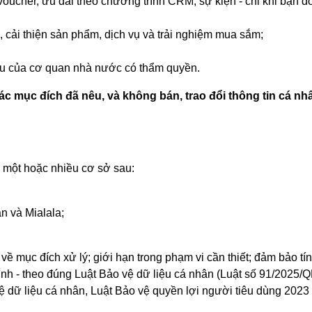
voucher, ưu đãi theo chương trình CRM, sự kiện - chỉ khi bạn 
 cải thiện sản phẩm, dịch vụ và trải nghiệm mua sắm;
cầu của cơ quan nhà nước có thẩm quyền.
ác mục đích đã nêu, và không bán, trao đổi thông tin cá 
n một hoặc nhiều cơ sở sau:
n và Mialala;
về mục đích xử lý; giới hạn trong phạm vi cần thiết; đảm bảo tín
trình - theo đúng Luật Bảo vệ dữ liệu cá nhân (Luật số 91/2025/
ệ dữ liệu cá nhân, Luật Bảo vệ quyền lợi người tiêu dùng 2023 