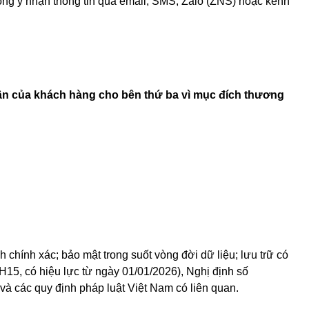
đồng ý nhận thông tin qua email, SMS, Zalo (ZNS) hoặc kênh
nhân của khách hàng cho bên thứ ba vì mục đích thương
h chính xác; bảo mật trong suốt vòng đời dữ liệu; lưu trữ có
QH15, có hiệu lực từ ngày 01/01/2026), Nghị định số
và các quy định pháp luật Việt Nam có liên quan.