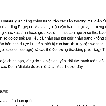
 Mialala, gian hàng chính hãng trên các sàn thương mại điện tử
 (Landing Page) do Mialala tạo lập vận hành phục vụ chương tr
dạng khác xác định hoặc giúp xác định một con người cụ thể, ba
g tin số đo cơ thể; Dữ liệu cá nhân sau khi khử nhận dạng không 
văn bản nhỏ được lưu trên thiết bị của bạn khi truy cập websit
ge, session storage) và các thẻ đo lường (tracking pixel, tag).
oặc chính bạn, ví dụ đơn vị vận chuyển, đối tác thanh toán, đối
 các Kênh Mialala được mô tả tại Mục 1 dưới đây.
a.vn;
lala trên toàn quốc;