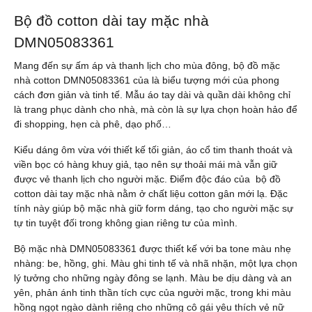
Bộ đồ cotton dài tay mặc nhà
DMN05083361
Mang đến sự ấm áp và thanh lịch cho mùa đông, bộ đồ mặc
nhà cotton DMN05083361 của là biểu tượng mới của phong
cách đơn giản và tinh tế. Mẫu áo tay dài và quần dài không chỉ
là trang phục dành cho nhà, mà còn là sự lựa chọn hoàn hảo để
đi shopping, hẹn cà phê, dạo phố…
Kiểu dáng ôm vừa với thiết kế tối giản, áo cổ tim thanh thoát và
viền bọc có hàng khuy giả, tạo nên sự thoải mái mà vẫn giữ
được vẻ thanh lịch cho người mặc. Điểm độc đáo của bộ đồ
cotton dài tay mặc nhà nằm ở chất liệu cotton gân mới lạ. Đặc
tính này giúp bộ mặc nhà giữ form dáng, tạo cho người mặc sự
tự tin tuyệt đối trong không gian riêng tư của mình.
Bộ mặc nhà DMN05083361 được thiết kế với ba tone màu nhẹ
nhàng: be, hồng, ghi. Màu ghi tinh tế và nhã nhặn, một lựa chọn
lý tưởng cho những ngày đông se lạnh. Màu be dịu dàng và an
yên, phản ánh tinh thần tích cực của người mặc, trong khi màu
hồng ngọt ngào dành riêng cho những cô gái yêu thích vẻ nữ