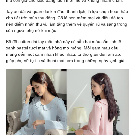
mà còn giữ cho kiểu dáng luôn mới mẻ và không nhàm chán.
Tay áo dài và quần dài kín đáo, thanh lịch, là lựa chọn hoàn hảo
cho tiết trời mùa thu đông. Cổ lá sen mềm mại và điệu đà tạo
nên điểm nhấn thú vị, làm tăng thêm vẻ quyến rũ và sang trọng
của người phụ nữ khi mặc.
Bộ đồ cotton dài tay mặc nhà này có sẵn hai màu sắc tinh tế:
xanh pastel tươi mát và hồng mơ mộng. Mỗi gam màu đều
mang đến một cảm nhận khác nhau, từ thư giãn đến ấm áp,
giúp phụ nữ tự tin và thoải mái hơn trong những ngày lạnh giá.