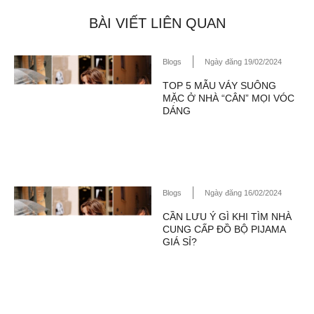
BÀI VIẾT LIÊN QUAN
Blogs
Ngày đăng 19/02/2024
TOP 5 MẪU VÁY SUÔNG
MẶC Ở NHÀ “CÂN” MỌI VÓC
DÁNG
Blogs
Ngày đăng 16/02/2024
CẦN LƯU Ý GÌ KHI TÌM NHÀ
CUNG CẤP ĐỒ BỘ PIJAMA
GIÁ SỈ?