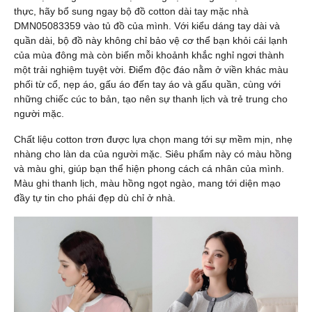
thực, hãy bổ sung ngay bộ đồ cotton dài tay mặc nhà
DMN05083359 vào tủ đồ của mình. Với kiểu dáng tay dài và
quần dài, bộ đồ này không chỉ bảo vệ cơ thể bạn khỏi cái lạnh
của mùa đông mà còn biến mỗi khoảnh khắc nghỉ ngơi thành
một trải nghiệm tuyệt vời. Điểm độc đáo nằm ở viền khác màu
phối từ cổ, nẹp áo, gấu áo đến tay áo và gấu quần, cùng với
những chiếc cúc to bản, tạo nên sự thanh lịch và trẻ trung cho
người mặc.
Chất liệu cotton trơn được lựa chọn mang tới sự mềm mịn, nhẹ
nhàng cho làn da của người mặc. Siêu phẩm này có màu hồng
và màu ghi, giúp bạn thể hiện phong cách cá nhân của mình.
Màu ghi thanh lịch, màu hồng ngọt ngào, mang tới diện mạo
đầy tự tin cho phái đẹp dù chỉ ở nhà.