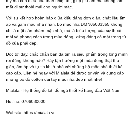
mỹ mà còn điều hòa thân nhiệt tốt, giúp giữ ấm mà không làm
mất đi sự thoải mái cho người mặc.
Với sự kết hợp hoàn hảo giữa kiểu dáng đơn giản, chất liệu ấm
áp và gam màu nhã nhặn, bộ mặc nhà DMN05083365 không
chỉ là một sản phẩm mặc nhà, mà là biểu tượng của sự thoải
mái và phong cách trong mùa đông, xứng đáng có mặt trong tủ
đồ của phái đẹp.
Đọc tới đây, chắc chắn bạn đã tìm ra siêu phẩm trong lòng mình
rồi đúng không nào? Hãy tận hưởng một mùa đông thật thư
giãn, ấm áp và tự tin khi ở nhà với những bộ mặc nhà thiết kế
cao cấp. Liên hệ ngay với Mialala để được tư vấn và cung cấp
những bộ đồ cotton dài tay mặc nhà đẹp nhất nhé!
Mialala - Hệ thống
đồ lót
,
đồ ngủ
thiết kế hàng đầu Việt Nam
Hotline: 0706080000
Website:
https://mialala.vn