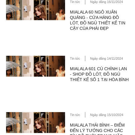
Tin tức
Ngày đăng 16/11/2024
MIALALA 60 NGÔ XUÂN
QUẢNG - CỬA HÀNG ĐỒ
LÓT, ĐỒ NGỦ THIẾT KẾ TIN
CẬY CỦA PHÁI ĐẸP
Tin tức
Ngày đăng 14/11/2024
MIALALA 601 CÙ CHÍNH LAN
- SHOP ĐỒ LÓT, ĐỒ NGỦ
THIẾT KẾ SỐ 1 TẠI HÒA BÌNH
Tin tức
Ngày đăng 15/10/2024
MIALALA THÁI BÌNH – ĐIỂM
ĐẾN LÝ TƯỞNG CHO CÁC