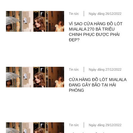
Tin tức
Ngày đăng 26/12/2022
VÌ SAO CỬA HÀNG ĐỒ LÓT
MIALALA 270 BÀ TRIỆU
CHINH PHỤC ĐƯỢC PHÁI
ĐẸP?
Tin tức
Ngày đăng 27/12/2022
CỬA HÀNG ĐỒ LÓT MIALALA
ĐANG GÂY BÃO TẠI HẢI
PHÒNG
Tin tức
Ngày đăng 29/12/2022