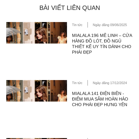
BÀI VIẾT LIÊN QUAN
Tin tức
Ngày đăng 09/06/2025
MIALALA 196 MÊ LINH – CỬA
HÀNG ĐỒ LÓT, ĐỒ NGỦ
THIẾT KẾ UY TÍN DÀNH CHO
PHÁI ĐẸP
Tin tức
Ngày đăng 17/12/2024
MIALALA 141 ĐIỆN BIÊN -
ĐIỂM MUA SẮM HOÀN HẢO
CHO PHÁI ĐẸP HƯNG YÊN