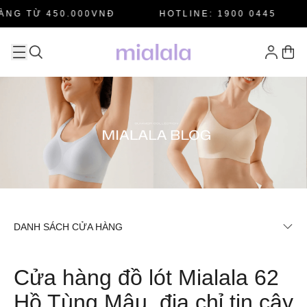
 TỪ 450.000VNĐ
HOTLINE: 1900 0445
M
DANH SÁCH CỬA HÀNG
Cửa hàng đồ lót Mialala 62
Hồ Tùng Mậu, địa chỉ tin cậy