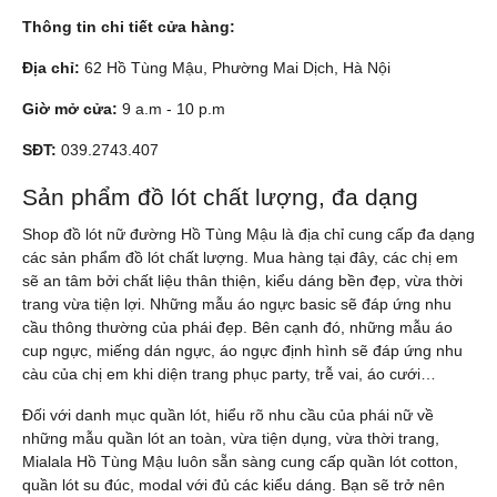
Thông tin chi tiết cửa hàng:
Địa chỉ:
62 Hồ Tùng Mậu, Phường Mai Dịch, Hà Nội
Giờ mở cửa:
9 a.m - 10 p.m
SĐT:
039.2743.407
Sản phẩm đồ lót chất lượng, đa dạng
Shop đồ lót nữ đường Hồ Tùng Mậu là địa chỉ cung cấp đa dạng
các sản phẩm đồ lót chất lượng. Mua hàng tại đây, các chị em
sẽ an tâm bởi chất liệu thân thiện, kiểu dáng bền đẹp, vừa thời
trang vừa tiện lợi. Những mẫu
áo ngực
basic sẽ đáp ứng nhu
cầu thông thường của phái đẹp. Bên cạnh đó, những mẫu
áo
cup ngực
,
miếng dán ngực
, áo ngực định hình sẽ đáp ứng nhu
càu của chị em khi diện trang phục party, trễ vai, áo cưới…
Đối với danh mục
quần lót
, hiểu rõ nhu cầu của phái nữ về
những mẫu quần lót an toàn, vừa tiện dụng, vừa thời trang,
Mialala Hồ Tùng Mậu luôn sẵn sàng cung cấp
quần lót cotton
,
quần lót su đúc
, modal với đủ các kiểu dáng. Bạn sẽ trở nên