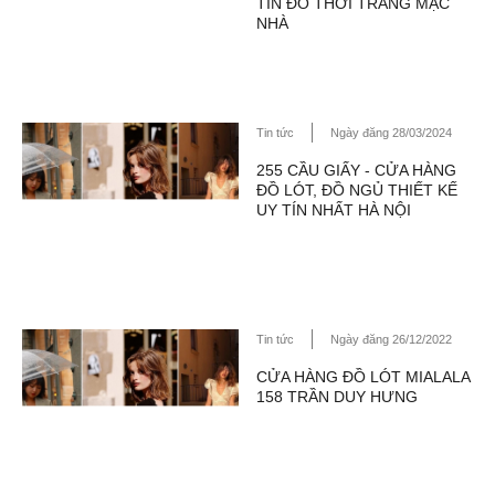
TÍN ĐỒ THỜI TRANG MẶC
NHÀ
Tin tức
Ngày đăng 28/03/2024
255 CẦU GIẤY - CỬA HÀNG
ĐỒ LÓT, ĐỒ NGỦ THIẾT KẾ
UY TÍN NHẤT HÀ NỘI
Tin tức
Ngày đăng 26/12/2022
CỬA HÀNG ĐỒ LÓT MIALALA
158 TRẦN DUY HƯNG