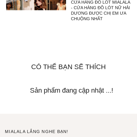
CỬA HÀNG ĐỒ LÓT MIALALA
- CỬA HÀNG ĐỒ LÓT NỮ HẢI
DƯƠNG ĐƯỢC CHỊ EM ƯA
CHUỘNG NHẤT
CÓ THỂ BẠN SẼ THÍCH
Sản phẩm đang cập nhật ...!
MIALALA LẮNG NGHE BẠN!