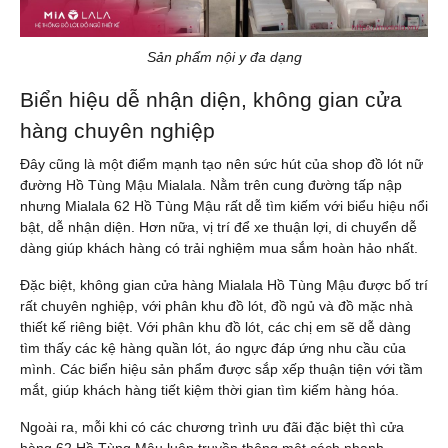
Sản phẩm nội y đa dạng
Biển hiệu dễ nhận diện, không gian cửa
hàng chuyên nghiệp
Đây cũng là một điểm mạnh tạo nên sức hút của shop đồ lót nữ
đường Hồ Tùng Mậu Mialala. Nằm trên cung đường tấp nập
nhưng Mialala 62 Hồ Tùng Mậu rất dễ tìm kiếm với biểu hiệu nổi
bật, dễ nhận diện. Hơn nữa, vị trí để xe thuận lợi, di chuyển dễ
dàng giúp khách hàng có trải nghiệm mua sắm hoàn hảo nhất.
Đặc biệt, không gian cửa hàng Mialala Hồ Tùng Mậu được bố trí
rất chuyên nghiệp, với phân khu đồ lót, đồ ngủ và đồ mặc nhà
thiết kế riêng biệt. Với phân khu đồ lót, các chị em sẽ dễ dàng
tìm thấy các kệ hàng quần lót, áo ngực đáp ứng nhu cầu của
mình. Các biển hiệu sản phẩm được sắp xếp thuận tiện với tầm
mắt, giúp khách hàng tiết kiệm thời gian tìm kiếm hàng hóa.
Ngoài ra, mỗi khi có các chương trình ưu đãi đặc biệt thì cửa
hàng 62 Hồ Tùng Mậu luôn truyền thông một cách nhanh