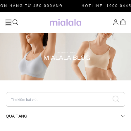
ƠN HÀNG TỪ 450.000VNĐ
HOTLINE: 1900 0445
QUÀ TẶNG