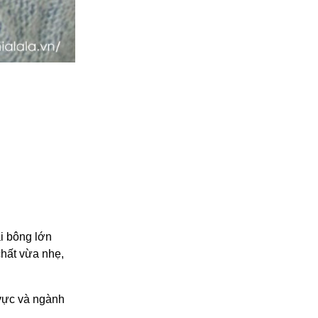
ải bông lớn
hất vừa nhẹ,
 vực và ngành