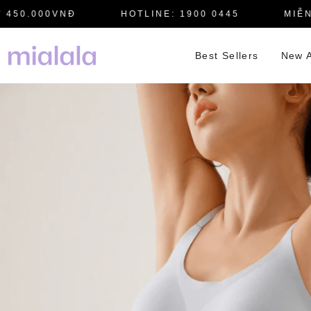
HOTLINE: 1900 0445
MIỄN PHÍ GIAO H
Best Sellers
New A