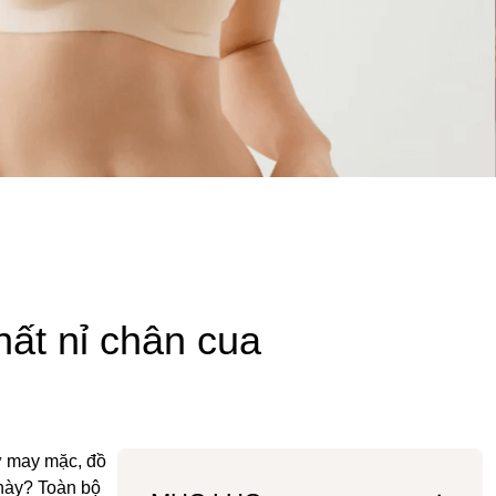
hất nỉ chân cua
từ may mặc, đồ
 này? Toàn bộ