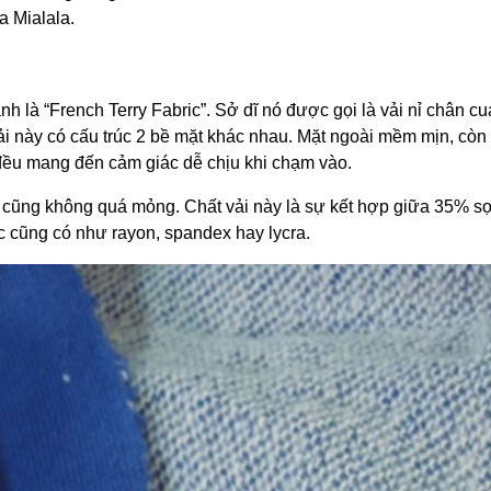
a Mialala.
 anh là “French Terry Fabric”. Sở dĩ nó được gọi là vải nỉ chân cu
i này có cấu trúc 2 bề mặt khác nhau. Mặt ngoài mềm mịn, còn 
đều mang đến cảm giác dễ chịu khi chạm vào.
 cũng không quá mỏng. Chất vải này là sự kết hợp giữa 35% sợ
c cũng có như rayon, spandex hay lycra.