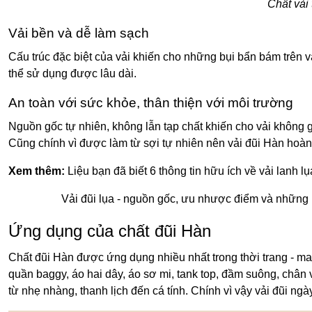
Chất vải 
Vải bền và dễ làm sạch
Cấu trúc đặc biệt của vải khiến cho những bụi bẩn bám trên v
thể sử dụng được lâu dài.
An toàn với sức khỏe, thân thiện với môi trường
Nguồn gốc tự nhiên, không lẫn tạp chất khiến cho vải không g
Cũng chính vì được làm từ sợi tự nhiên nên vải đũi Hàn hoàn 
Xem thêm:
Liệu bạn đã biết 6 thông tin hữu ích về vải lanh l
Vải đũi lụa - nguồn gốc, ưu nhược điểm và những 
Ứng dụng của chất đũi Hàn
Chất đũi Hàn được ứng dụng nhiều nhất trong thời trang - ma
quần baggy, áo hai dây, áo sơ mi, tank top, đầm suông, chân v
từ nhẹ nhàng, thanh lịch đến cá tính. Chính vì vậy vải đũi n