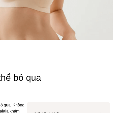
thể bỏ qua
 bỏ qua. Không
ialala khám