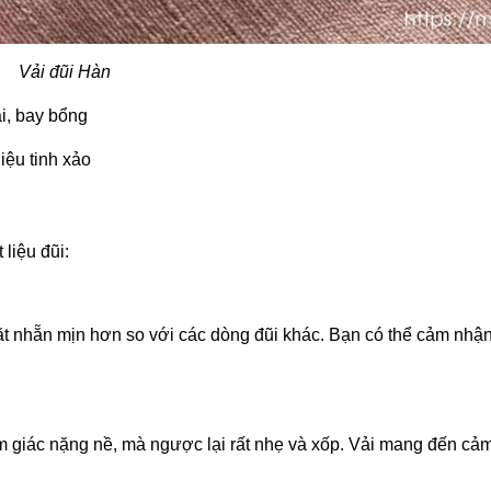
Vải đũi Hàn
i, bay bổng
iệu tinh xảo
liệu đũi:
ặt nhẵn mịn hơn so với các dòng đũi khác. Bạn có thể cảm nhậ
m giác nặng nề, mà ngược lại rất nhẹ và xốp. Vải mang đến c