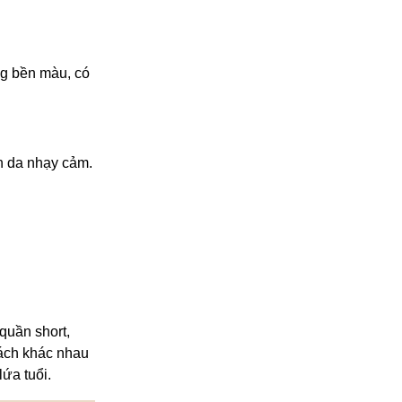
ng bền màu, có
àn da nhạy cảm.
quần short,
cách khác nhau
ứa tuổi.