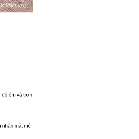
n độ êm và trơn
ảm nhận mát mẻ