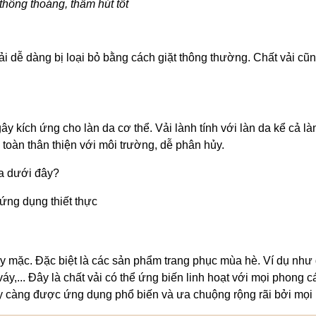
thông thoáng, thấm hút tốt
ải dễ dàng bị loại bỏ bằng cách giặt thông thường. Chất vải cũ
ây kích ứng cho làn da cơ thể. Vải lành tính với làn da kể cả l
toàn thân thiện với môi trường, dễ phân hủy.
ụa dưới đây?
ứng dụng thiết thực
y mặc. Đặc biệt là các sản phẩm trang phục mùa hè. Ví dụ như 
áy,... Đây là chất vải có thể ứng biến linh hoạt với mọi phong 
gày càng được ứng dụng phổ biến và ưa chuộng rộng rãi bởi mọi l