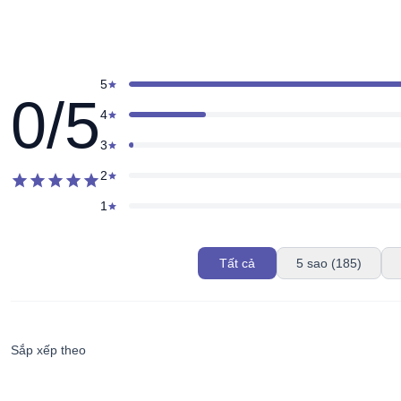
5
star
0
/5
4
star
3
star
2
star
star
star
star
star
star
1
star
Tất cả
5 sao (185)
Sắp xếp theo