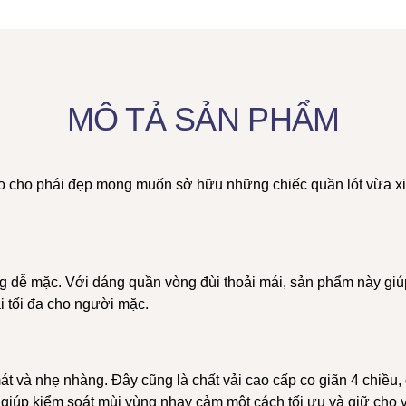
MÔ TẢ SẢN PHẨM
ảo cho phái đẹp mong muốn sở hữu những chiếc
quần lót
vừa xi
dễ mặc. Với dáng quần vòng đùi thoải mái, sản phẩm này giúp bạ
i tối đa cho người mặc.
 và nhẹ nhàng. Đây cũng là chất vải cao cấp co giãn 4 chiều, đ
 giúp kiểm soát mùi vùng nhạy cảm một cách tối ưu và giữ cho 