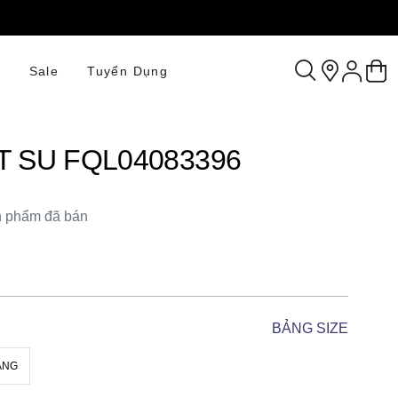
n
Sale
Tuyển Dụng
 SU FQL04083396
 phẩm đã bán
BẢNG SIZE
ÀNG