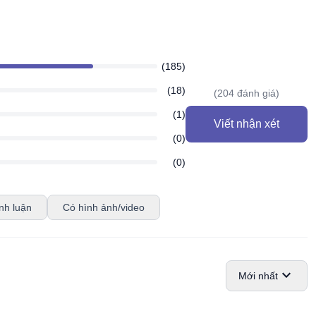
(185)
(18)
(204 đánh giá)
(1)
Viết nhận xét
(0)
(0)
nh luận
Có hình ảnh/video
expand_more
Mới nhất