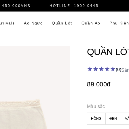
 450.000VNĐ
HOTLINE: 1900 0445
rrivals
Áo Ngực
Quần Lót
Quần Áo
Phụ Kiệ
QUẦN LÓT
star
star
star
star
star
(0)
Sản
89.000đ
Màu sắc
HỒNG
ĐEN
V