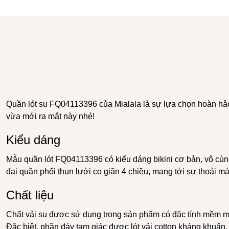
Quần lót su
FQ04113396 của
Mialala
là sự lựa chọn hoàn h
vừa mới ra mắt này nhé!
Kiểu dáng
Mẫu quần lót FQ04113396 có kiểu dáng bikini cơ bản, vô cùng 
đai quần phối thun lưới co giãn 4 chiều, mang tới sự thoải má
Chất liệu
Chất vải su được sử dụng trong sản phẩm có đặc tính mềm mát
Đặc biệt, phần đáy tam giác được lót vải cotton kháng khuẩn,