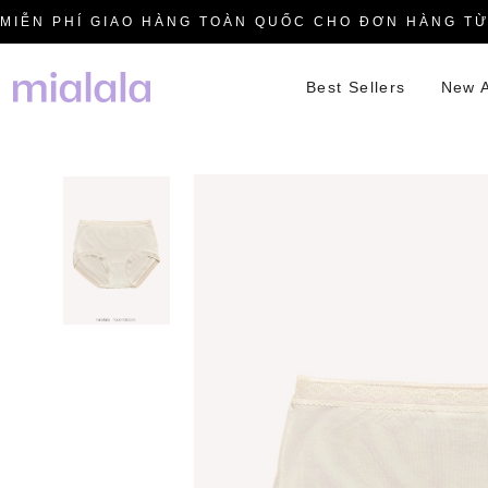
MIỄN PHÍ GIAO HÀNG TOÀN QUỐC CHO ĐƠN HÀNG TỪ
Best Sellers
New A