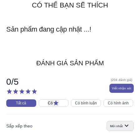
khác biệt từ Mialala ngay hôm nay nhé!
CÓ THỂ BẠN SẼ THÍCH
Mialala - Hệ thống đồ lót, đồ ngủ thiết kế hàng đầu Việt
Nam
Sản phẩm đang cập nhật ...!
Hotline: 0706080000
Website:
https://mialala.vn/
ĐÁNH GIÁ SẢN PHẨM
0
/5
(204 đánh giá)
Viết nhận xét
star
star
star
star
star
star
Tất cả
Có
Có bình luận
Có hình ảnh
expand_more
Sắp xếp theo
Mới nhất