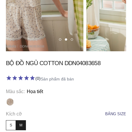
BỘ ĐỒ NGỦ COTTON DDN04083658
star
star
star
star
star
(0)
Sản phẩm đã bán
Màu sắc
:
Họa tiết
Kích cỡ
BẢNG SIZE
S
M