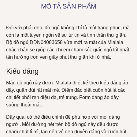
MÔ TẢ SẢN PHẨM
Đối với phái đẹp,
đồ ngủ
không chỉ là một trang phục, mà
còn là một tuyên ngôn về sự tự tin và tinh thần thư giãn.
Bộ đồ ngủ DDN04083658 vừa mới ra mắt của
Mialala
chắc chắn sẽ giúp các chị em chăm sóc giấc ngủ tốt nhất,
tận hưởng trọn vẹn giây phút thư giãn khi ở nhà.
Kiểu dáng
Mẫu đồ ngủ này được Mialala thiết kế theo kiểu dáng áo
dây, quần đùi rất mát mẻ. Điểm đặc biệt cuốn hút là các
chi tiết phối ren điệu đà, trẻ trung. Form dáng áo dây
suông thoải mái.
Dây quai có thể điều chỉnh để phù hợp với mọi dáng
người. Mỗi đường nét trên bộ đồ ngủ này đều được
chăm chút tỉ mỉ, tạo nên vẻ đẹp duyên dáng và cuốn hút