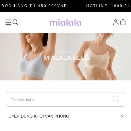
 ĐƠN HÀNG TỪ 450.000VNĐ
HOTLINE: 1900 04
TUYỂN DỤNG KHỐI VĂN PHÒNG