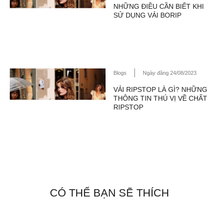
NHỮNG ĐIỀU CẦN BIẾT KHI
SỬ DỤNG VẢI BORIP
Blogs
Ngày đăng 24/08/2023
VẢI RIPSTOP LÀ GÌ? NHỮNG
THÔNG TIN THÚ VỊ VỀ CHẤT
RIPSTOP
CÓ THỂ BẠN SẼ THÍCH