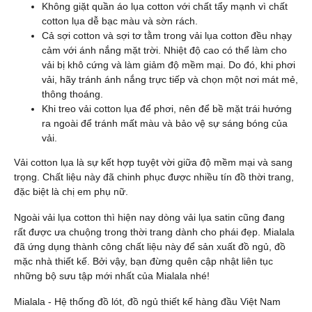
Không giặt quần áo lụa cotton với chất tẩy mạnh vì chất
cotton lụa dễ bạc màu và sờn rách.
Cả sợi cotton và sợi tơ tằm trong vải lụa cotton đều nhạy
cảm với ánh nắng mặt trời. Nhiệt độ cao có thể làm cho
vải bị khô cứng và làm giảm độ mềm mại. Do đó, khi phơi
vải, hãy tránh ánh nắng trực tiếp và chọn một nơi mát mẻ,
thông thoáng.
Khi treo vải cotton lụa để phơi, nên để bề mặt trái hướng
ra ngoài để tránh mất màu và bảo vệ sự sáng bóng của
vải.
Vải cotton lụa là sự kết hợp tuyệt vời giữa độ mềm mại và sang
trọng. Chất liệu này đã chinh phục được nhiều tín đồ thời trang,
đặc biệt là chị em phụ nữ.
Ngoài vải lụa cotton thì hiện nay dòng vải lụa satin cũng đang
rất được ưa chuộng trong thời trang dành cho phái đẹp. Mialala
đã ứng dụng thành công chất liệu này để sản xuất đồ ngủ, đồ
mặc nhà thiết kế. Bởi vậy, bạn đừng quên cập nhật liên tục
những bộ sưu tập mới nhất của Mialala nhé!
Mialala - Hệ thống đồ lót, đồ ngủ thiết kế hàng đầu Việt Nam