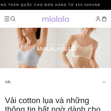
G TOÀN QUỐC CHO ĐƠN HÀNG TỪ 450.000VNĐ
H
VẢI
Vải cotton lụa và những
thông tin bất ngờ dành cho