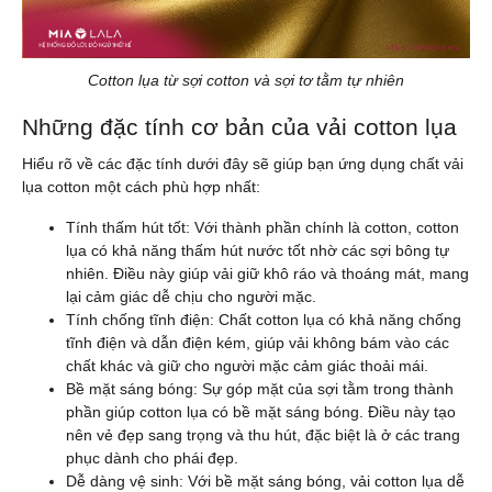
Cotton lụa từ sợi cotton và sợi tơ tằm tự nhiên
Những đặc tính cơ bản của vải cotton lụa
Hiểu rõ về các đặc tính dưới đây sẽ giúp bạn ứng dụng chất vải
lụa cotton một cách phù hợp nhất:
Tính thấm hút tốt: Với thành phần chính là cotton, cotton
lụa có khả năng thấm hút nước tốt nhờ các sợi bông tự
nhiên. Điều này giúp vải giữ khô ráo và thoáng mát, mang
lại cảm giác dễ chịu cho người mặc.
Tính chống tĩnh điện: Chất cotton lụa có khả năng chống
tĩnh điện và dẫn điện kém, giúp vải không bám vào các
chất khác và giữ cho người mặc cảm giác thoải mái.
Bề mặt sáng bóng: Sự góp mặt của sợi tằm trong thành
phần giúp cotton lụa có bề mặt sáng bóng. Điều này tạo
nên vẻ đẹp sang trọng và thu hút, đặc biệt là ở các trang
phục dành cho phái đẹp.
Dễ dàng vệ sinh: Với bề mặt sáng bóng, vải cotton lụa dễ