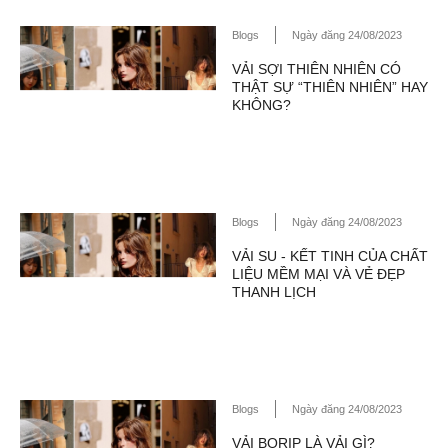
Blogs
Ngày đăng 24/08/2023
VẢI SỢI THIÊN NHIÊN CÓ
THẬT SỰ “THIÊN NHIÊN” HAY
KHÔNG?
Blogs
Ngày đăng 24/08/2023
VẢI SU - KẾT TINH CỦA CHẤT
LIỆU MỀM MẠI VÀ VẺ ĐẸP
THANH LỊCH
Blogs
Ngày đăng 24/08/2023
VẢI BORIP LÀ VẢI GÌ?