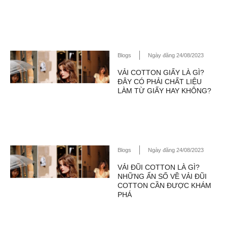
Blogs
Ngày đăng 24/08/2023
VẢI COTTON GIẤY LÀ GÌ?
ĐÂY CÓ PHẢI CHẤT LIỆU
LÀM TỪ GIẤY HAY KHÔNG?
Blogs
Ngày đăng 24/08/2023
VẢI ĐŨI COTTON LÀ GÌ?
NHỮNG ẨN SỐ VỀ VẢI ĐŨI
COTTON CẦN ĐƯỢC KHÁM
PHÁ