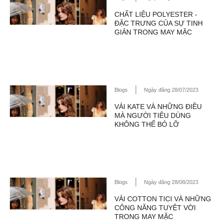
CHẤT LIỆU POLYESTER -
ĐẶC TRƯNG CỦA SỰ TINH
GIẢN TRONG MAY MẶC
Blogs
Ngày đăng 28/07/2023
VẢI KATE VÀ NHỮNG ĐIỀU
MÀ NGƯỜI TIÊU DÙNG
KHÔNG THỂ BỎ LỠ
Blogs
Ngày đăng 28/08/2023
VẢI COTTON TICI VÀ NHỮNG
CÔNG NĂNG TUYỆT VỜI
TRONG MAY MẶC