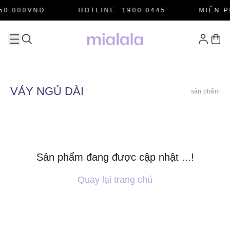
50.000VNĐ
HOTLINE: 1900 0445
MIỄN P
VÁY NGỦ DÀI
sản phẩm
Sản phẩm đang được cập nhật ...!
Quay lại trang chủ