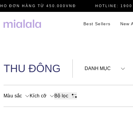
HO ĐƠN HÀNG TỪ 450.000VNĐ
HOTLINE: 1900 
Best Sellers
New A
THU ĐÔNG
DANH MỤC
Màu sắc
Kích cỡ
Bộ lọc