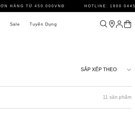
N HÀNG TỪ 450.000VNĐ
HOTLINE: 1900 0445
n
Sale
Tuyển Dụng
SẮP XẾP THEO
11 sản phẩm