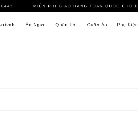
0445
MIỄN PHÍ GIAO HÀNG TOÀN QUỐC CHO ĐƠ
rrivals
Áo Ngực
Quần Lót
Quần Áo
Phụ Kiệ