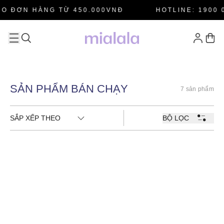
O ĐƠN HÀNG TỪ 450.000VNĐ
HOTLINE: 1900 
SẢN PHẨM BÁN CHẠY
7 sản phẩm
SẮP XẾP THEO
BỘ LỌC