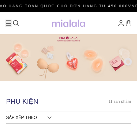
IAO HÀNG TOÀN QUỐC CHO ĐƠN HÀNG TỪ 450.000VNĐ
PHỤ KIỆN
11 sản phẩm
SẮP XẾP THEO