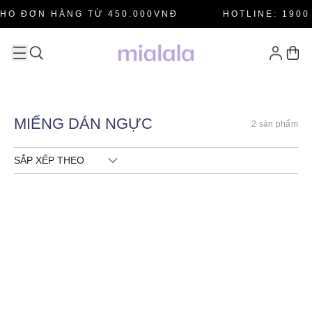
HO ĐƠN HÀNG TỪ 450.000VNĐ
HOTLINE: 1900 
MIẾNG DÁN NGỰC
2 sản phẩm
SẮP XẾP THEO