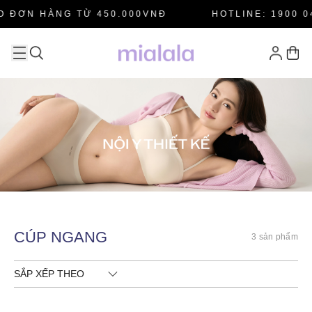
 ĐƠN HÀNG TỪ 450.000VNĐ
HOTLINE: 1900 04
CÚP NGANG
3 sản phẩm
SẮP XẾP THEO