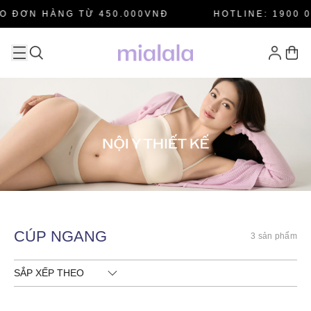
O ĐƠN HÀNG TỪ 450.000VNĐ
HOTLINE: 1900 0
CÚP NGANG
3 sản phẩm
SẮP XẾP THEO