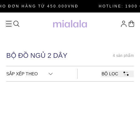
HO ĐƠN HÀNG TỪ 450.000VNĐ
HOTLINE: 1900 
BỘ ĐỒ NGỦ 2 DÂY
4 sản phẩm
SẮP XẾP THEO
BỘ LỌC