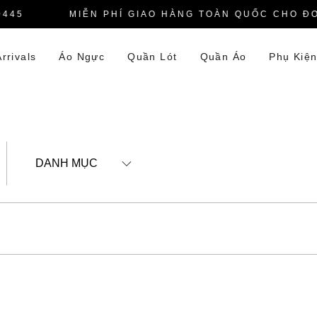
45
MIỄN PHÍ GIAO HÀNG TOÀN QUỐC CHO ĐƠN
rrivals
Áo Ngực
Quần Lót
Quần Áo
Phụ Kiệ
DANH MỤC