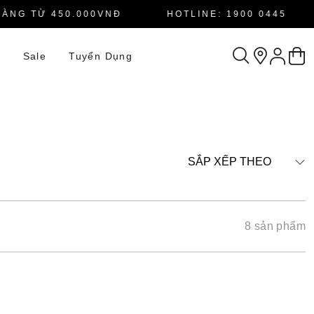
NG TỪ 450.000VNĐ
HOTLINE: 1900 0445
n
Sale
Tuyển Dụng
SẮP XẾP THEO
8 sản phẩm