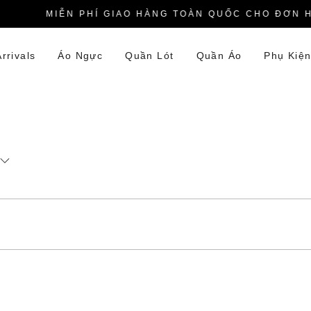
MIỄN PHÍ GIAO HÀNG TOÀN QUỐC CHO ĐƠN HÀ
rrivals
Áo Ngực
Quần Lót
Quần Áo
Phụ Kiệ