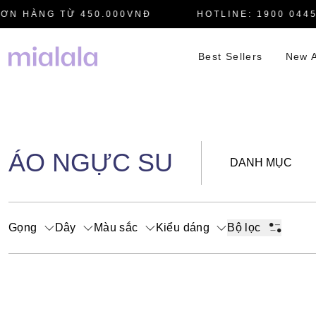
N HÀNG TỪ 450.000VNĐ
HOTLINE: 1900 0445
Best Sellers
New A
ÁO NGỰC SU
DANH MỤC
Gọng
Dây
Màu sắc
Kiểu dáng
Bộ lọc