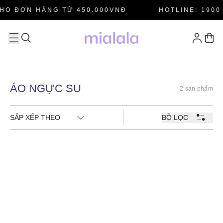
HO ĐƠN HÀNG TỪ 450.000VNĐ
HOTLINE: 1900 
ÁO NGỰC SU
2 sản phẩm
SẮP XẾP THEO
BỘ LỌC