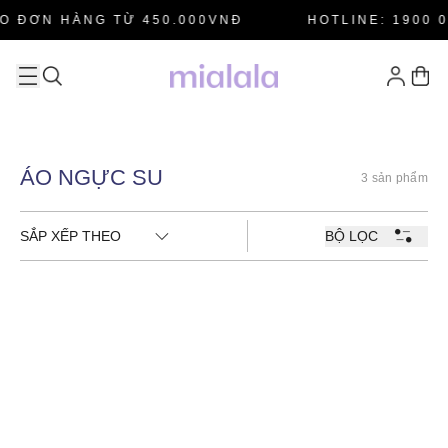
O ĐƠN HÀNG TỪ 450.000VNĐ
HOTLINE: 1900 0
ÁO NGỰC SU
3 sản phẩm
SẮP XẾP THEO
BỘ LỌC