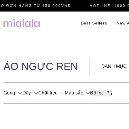
O ĐƠN HÀNG TỪ 450.000VNĐ
HOTLINE: 1900 0
Best Sellers
New A
ÁO NGỰC REN
DANH MỤC
Gọng
Dây
Chất liệu
Màu sắc
Bộ lọc