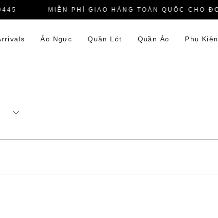
445
MIỄN PHÍ GIAO HÀNG TOÀN QUỐC CHO ĐƠN
rrivals
Áo Ngực
Quần Lót
Quần Áo
Phụ Kiệ