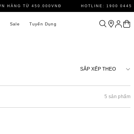
 HÀNG TỪ 450.000VNĐ
HOTLINE: 1900 0445
n
Sale
Tuyển Dụng
SẮP XẾP THEO
5 sản phẩm