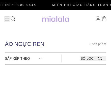
LINE: 1900 0445
MIỄN PHÍ GIAO HÀNG TOÀN 
ÁO NGỰC REN
5 sản phẩm
SẮP XẾP THEO
BỘ LỌC