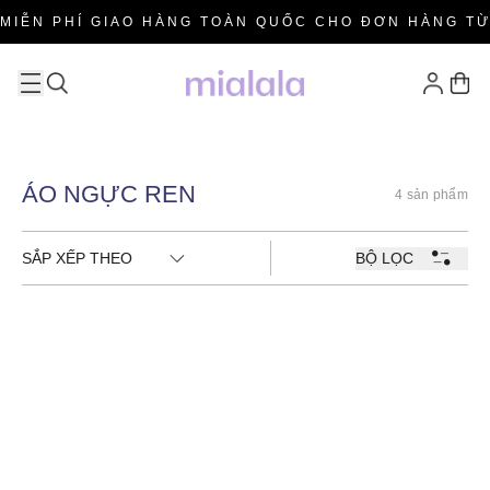
MIỄN PHÍ GIAO HÀNG TOÀN QUỐC CHO ĐƠN HÀNG TỪ
ÁO NGỰC REN
4 sản phẩm
SẮP XẾP THEO
BỘ LỌC