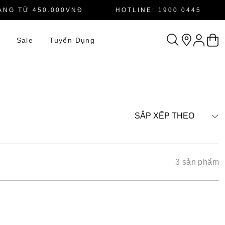
G TỪ 450.000VNĐ
HOTLINE: 1900 0445
n
Sale
Tuyển Dụng
SẮP XẾP THEO
3 sản phẩm