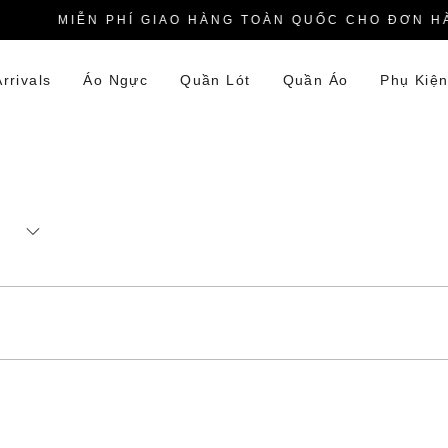
MIỄN PHÍ GIAO HÀNG TOÀN QUỐC CHO ĐƠN HÀN
rrivals
Áo Ngực
Quần Lót
Quần Áo
Phụ Kiệ