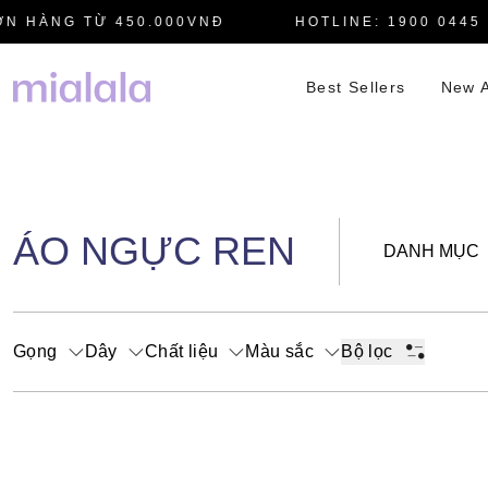
 HÀNG TỪ 450.000VNĐ
HOTLINE: 1900 0445
Best Sellers
New A
ÁO NGỰC REN
DANH MỤC
Gọng
Dây
Chất liệu
Màu sắc
Bộ lọc