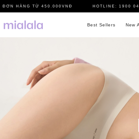
N HÀNG TỪ 450.000VNĐ
HOTLINE: 1900 0445
Best Sellers
New A