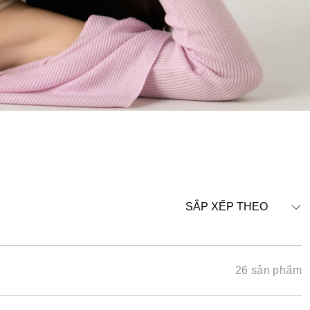
SẮP XẾP THEO
26 sản phẩm