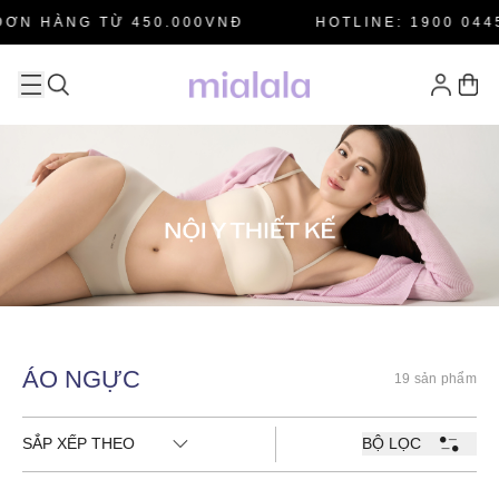
ĐƠN HÀNG TỪ 450.000VNĐ
HOTLINE: 1900 0445
ÁO NGỰC
19 sản phẩm
SẮP XẾP THEO
BỘ LỌC