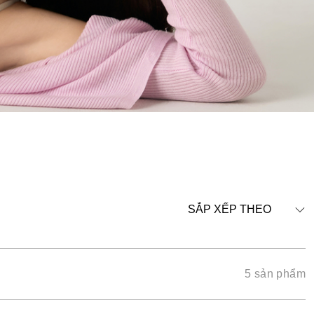
SẮP XẾP THEO
5 sản phẩm