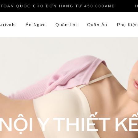
ÀN QUỐC CHO ĐƠN HÀNG TỪ 450.000VNĐ
HOTL
rrivals
Áo Ngực
Quần Lót
Quần Áo
Phụ Kiệ