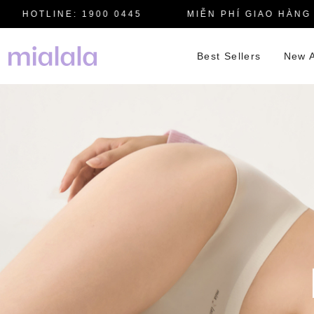
HOTLINE: 1900 0445
MIỄN PHÍ GIAO HÀNG TO
Best Sellers
New A