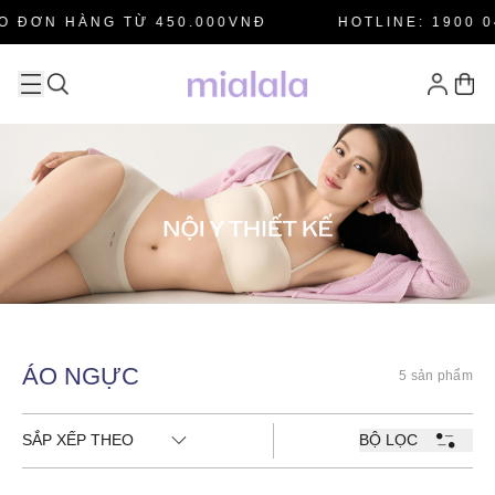
O ĐƠN HÀNG TỪ 450.000VNĐ
HOTLINE: 1900 0
ÁO NGỰC
5 sản phẩm
SẮP XẾP THEO
BỘ LỌC