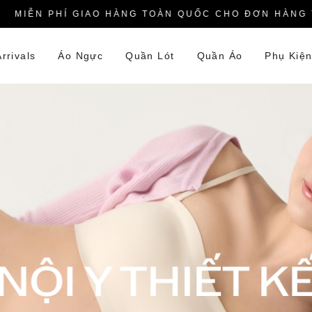
IỄN PHÍ GIAO HÀNG TOÀN QUỐC CHO ĐƠN HÀNG TỪ 
rrivals
Áo Ngực
Quần Lót
Quần Áo
Phụ Kiệ