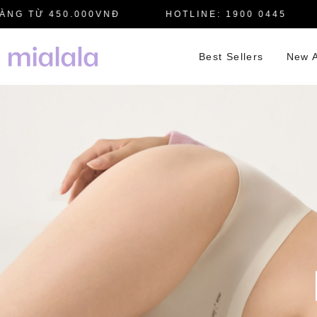
 TỪ 450.000VNĐ
HOTLINE: 1900 0445
M
Best Sellers
New A