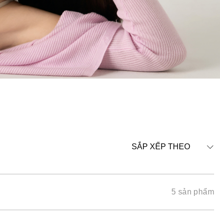
SẮP XẾP THEO
5 sản phẩm