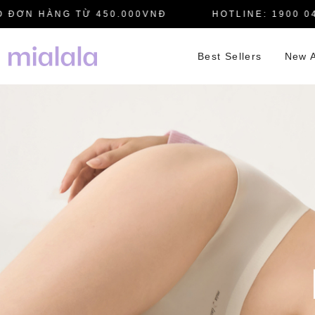
N HÀNG TỪ 450.000VNĐ
HOTLINE: 1900 0445
Best Sellers
New A