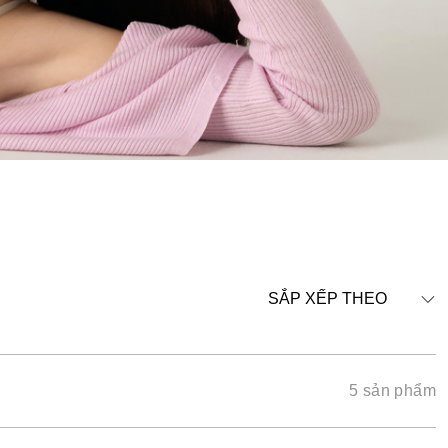
SẮP XẾP THEO
5 sản phẩm