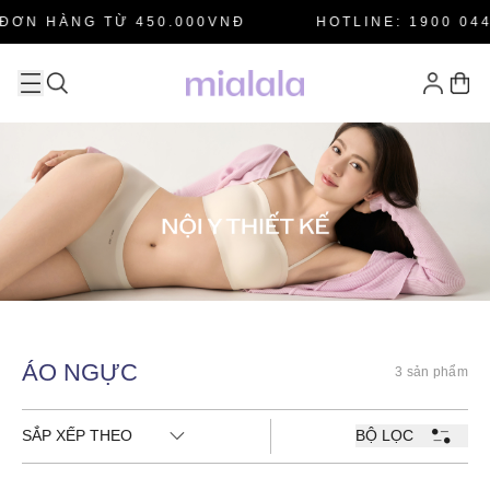
ĐƠN HÀNG TỪ 450.000VNĐ
HOTLINE: 1900 044
ÁO NGỰC
3 sản phẩm
SẮP XẾP THEO
BỘ LỌC