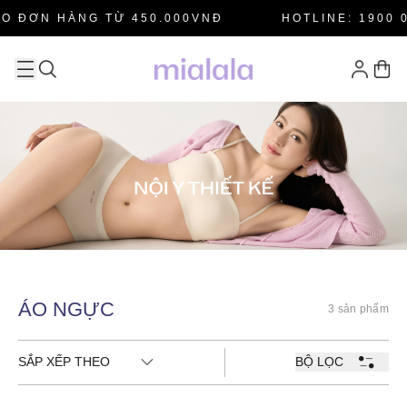
O ĐƠN HÀNG TỪ 450.000VNĐ
HOTLINE: 1900 0
ÁO NGỰC
3 sản phẩm
SẮP XẾP THEO
BỘ LỌC