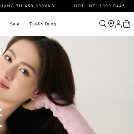
G TỪ 450.000VNĐ
HOTLINE: 1900 0445
n
Sale
Tuyển Dụng