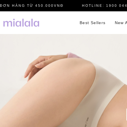
 HÀNG TỪ 450.000VNĐ
HOTLINE: 1900 0445
Best Sellers
New A