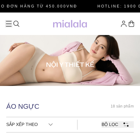
O ĐƠN HÀNG TỪ 450.000VNĐ
HOTLINE: 1900 0
ÁO NGỰC
18 sản phẩm
SẮP XẾP THEO
BỘ LỌC