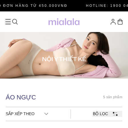
 ĐƠN HÀNG TỪ 450.000VNĐ
HOTLINE: 1900 04
ÁO NGỰC
5 sản phẩm
SẮP XẾP THEO
BỘ LỌC