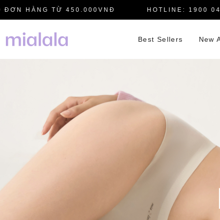
N HÀNG TỪ 450.000VNĐ
HOTLINE: 1900 0445
Best Sellers
New A