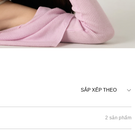
SẮP XẾP THEO
2 sản phẩm