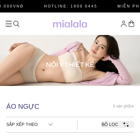
.000VNĐ
HOTLINE: 1900 0445
MIỄN PH
ÁO NGỰC
3 sản phẩm
SẮP XẾP THEO
BỘ LỌC