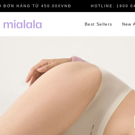
N HÀNG TỪ 450.000VNĐ
HOTLINE: 1900 0445
Best Sellers
New A