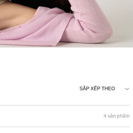
SẮP XẾP THEO
4 sản phẩm