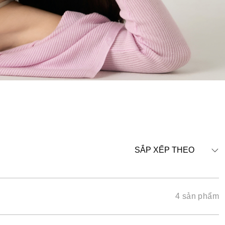
SẮP XẾP THEO
4 sản phẩm