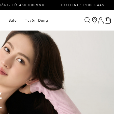
G TỪ 450.000VNĐ
HOTLINE: 1900 0445
n
Sale
Tuyển Dụng