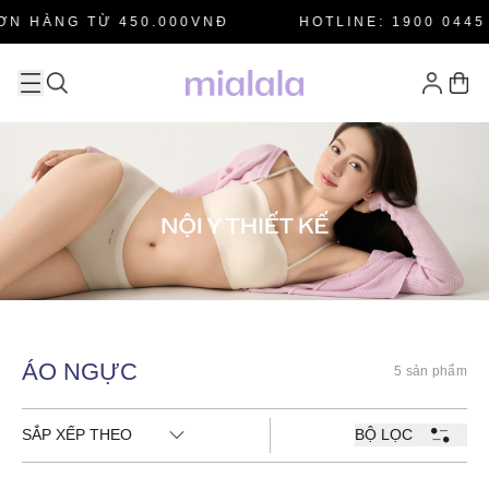
N HÀNG TỪ 450.000VNĐ
HOTLINE: 1900 0445
ÁO NGỰC
5 sản phẩm
SẮP XẾP THEO
BỘ LỌC