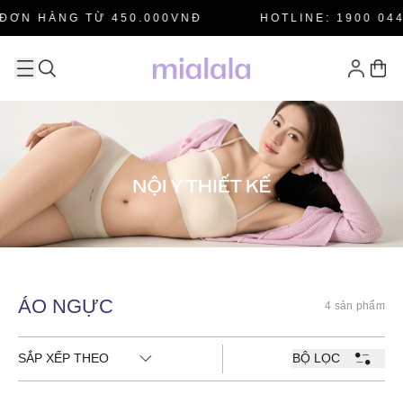
ĐƠN HÀNG TỪ 450.000VNĐ
HOTLINE: 1900 044
ÁO NGỰC
4 sản phẩm
SẮP XẾP THEO
BỘ LỌC