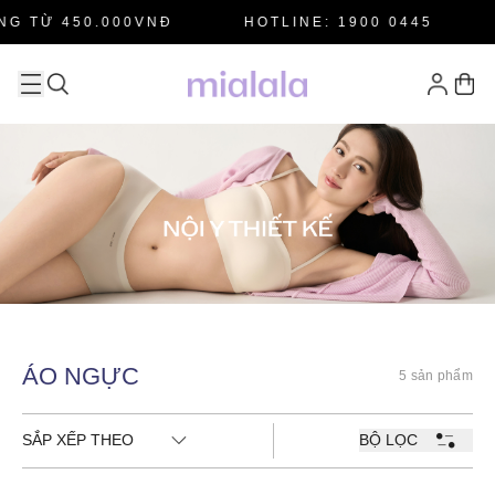
G TỪ 450.000VNĐ
HOTLINE: 1900 0445
ÁO NGỰC
5 sản phẩm
SẮP XẾP THEO
BỘ LỌC