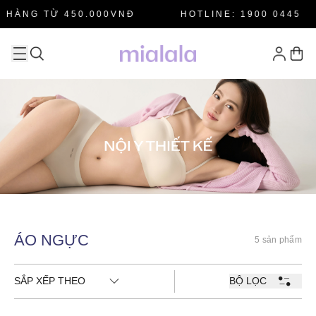
 HÀNG TỪ 450.000VNĐ
HOTLINE: 1900 0445
ÁO NGỰC
5 sản phẩm
SẮP XẾP THEO
BỘ LỌC