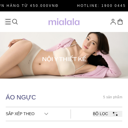
N HÀNG TỪ 450.000VNĐ
HOTLINE: 1900 0445
ÁO NGỰC
5 sản phẩm
SẮP XẾP THEO
BỘ LỌC