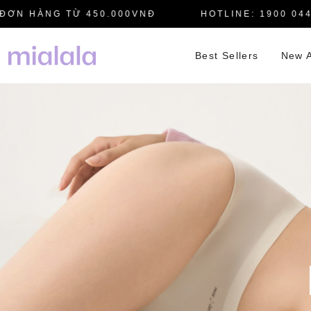
 HÀNG TỪ 450.000VNĐ
HOTLINE: 1900 0445
Best Sellers
New A