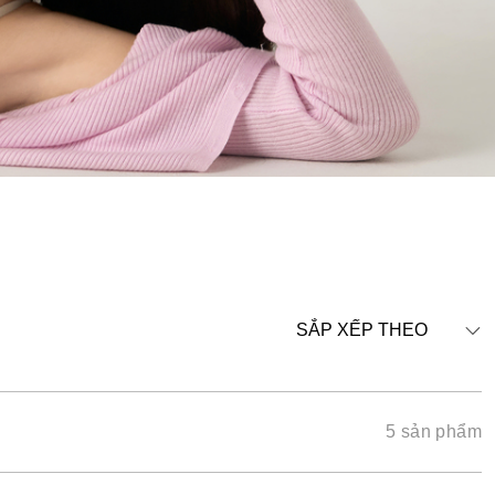
SẮP XẾP THEO
5 sản phẩm