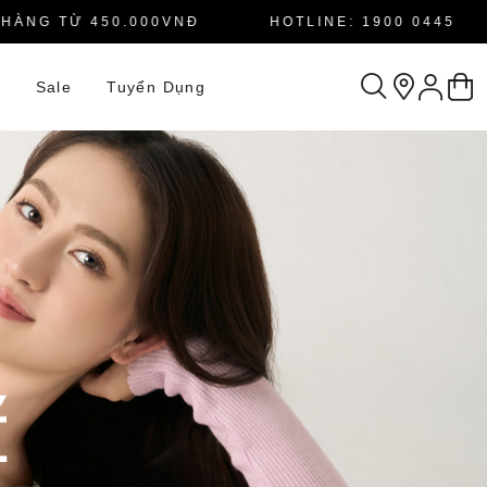
G TỪ 450.000VNĐ
HOTLINE: 1900 0445
n
Sale
Tuyển Dụng